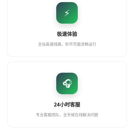
⚡
极速体验
全站高速线路，秒开页面流畅运行
🎧
24小时客服
专业客服团队，全天候在线解决问题