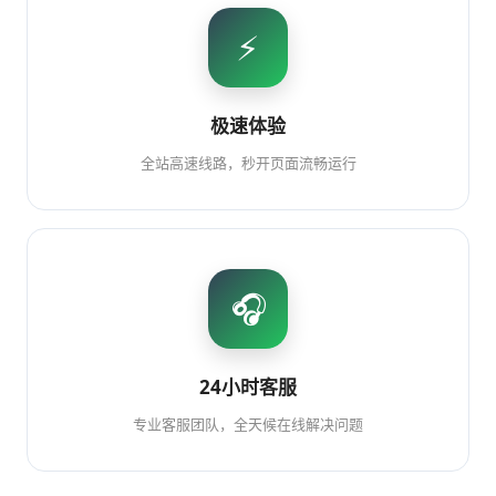
⚡
极速体验
全站高速线路，秒开页面流畅运行
🎧
24小时客服
专业客服团队，全天候在线解决问题