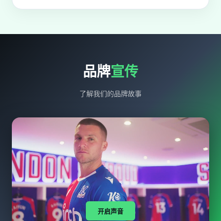
品牌
宣传
了解我们的品牌故事
开启声音