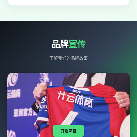
品牌
宣传
了解我们的品牌故事
开启声音