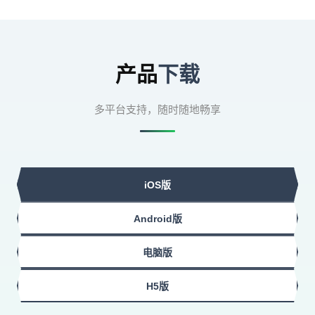
产品
下载
多平台支持，随时随地畅享
iOS版
Android版
电脑版
H5版