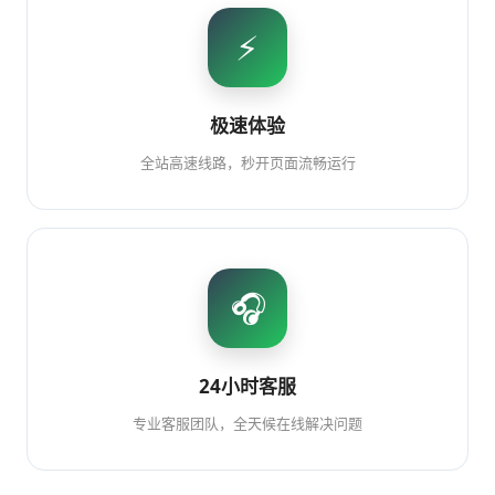
⚡
极速体验
全站高速线路，秒开页面流畅运行
🎧
24小时客服
专业客服团队，全天候在线解决问题