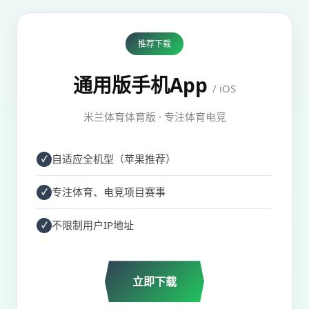
推荐下载
通用版手机App
/ iOS
米兰体育体育版 · 专注体育电竞
自适应全机型（苹果推荐）
专注体育、电竞项目赛事
不限制用户IP地址
立即下载